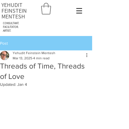
YEHUDIT
FEINSTEIN
MENTESH
CONSULTANT.
FACILITATOR.
ARTIST.
Post
Yehudit Feinstein Mentesh
Mar 13, 2025
4 min read
Threads of Time, Threads
of Love
Updated:
Jan 4