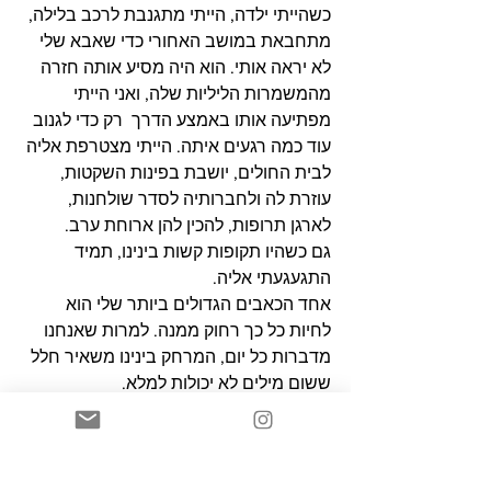
כשהייתי ילדה, הייתי מתגנבת לרכב בלילה, 
מתחבאת במושב האחורי כדי שאבא שלי 
לא יראה אותי. הוא היה מסיע אותה חזרה 
מהמשמרות הליליות שלה, ואני הייתי 
מפתיעה אותו באמצע הדרך  רק כדי לגנוב 
עוד כמה רגעים איתה. הייתי מצטרפת אליה 
לבית החולים, יושבת בפינות השקטות, 
עוזרת לה ולחברותיה לסדר שולחנות, 
לארגן תרופות, להכין להן ארוחת ערב.
גם כשהיו תקופות קשות בינינו, תמיד 
התגעגעתי אליה.
אחד הכאבים הגדולים ביותר שלי הוא 
לחיות כל כך רחוק ממנה. למרות שאנחנו 
מדברות כל יום, המרחק בינינו משאיר חלל 
ששום מילים לא יכולות למלא.
יש דברים שרק הזמן והמרחק יכולים ללמד 
אותך. רק דרך השקט שנמתח על פני 
קילומטרים ושנים, אפשר להתחיל להבין. 
אני רואה עכשיו כמה ממנה יש בי, וכמה 